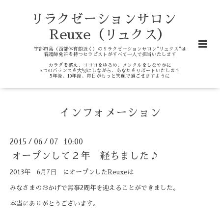
リラクゼーションサロン
Reuxe（リュクス）
宇部市島（西部体育館近く）のリラクゼーションサロン"リュクス"は
看護師免許を持つセラピストがすべて一人で担当いたします
カラダを整え、ココロをゆるめ、メンタルをしなやかに
3つのバランスを大切にしながら、あなたをサポートいたします
5年後、10年後、毎日がもっと笑顔で過ごせますように
インフォメーション
2015
06
07 10:00
/
/
オープンして２年 経ちました♪
2013年 6月7日 にオープンしたReuxeは
みなさまのおかげで無事2周年を迎えることができました。
本当にありがとうございます。