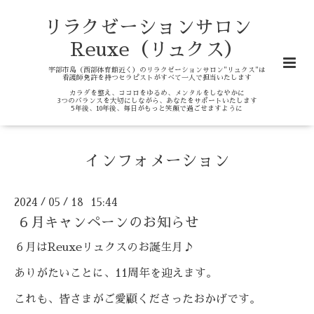
リラクゼーションサロン
Reuxe（リュクス）
宇部市島（西部体育館近く）のリラクゼーションサロン"リュクス"は
看護師免許を持つセラピストがすべて一人で担当いたします
カラダを整え、ココロをゆるめ、メンタルをしなやかに
3つのバランスを大切にしながら、あなたをサポートいたします
5年後、10年後、毎日がもっと笑顔で過ごせますように
インフォメーション
2024
05
18 15:44
/
/
６月キャンペーンのお知らせ
６月はReuxeリュクスのお誕生月♪
ありがたいことに、11周年を迎えます。
これも、皆さまがご愛顧くださったおかげです。