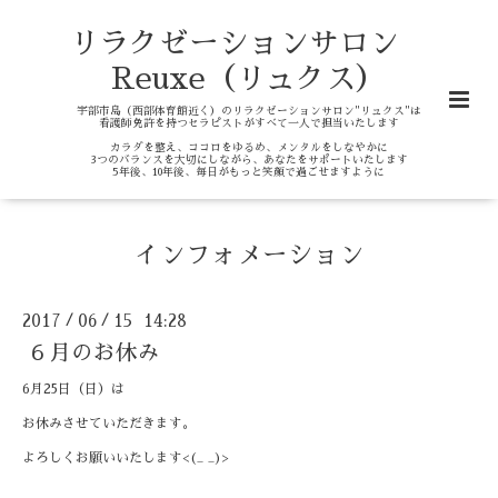
リラクゼーションサロン
Reuxe（リュクス）
宇部市島（西部体育館近く）のリラクゼーションサロン"リュクス"は
看護師免許を持つセラピストがすべて一人で担当いたします
カラダを整え、ココロをゆるめ、メンタルをしなやかに
3つのバランスを大切にしながら、あなたをサポートいたします
5年後、10年後、毎日がもっと笑顔で過ごせますように
インフォメーション
2017
06
15 14:28
/
/
６月のお休み
6月25日（日）は
お休みさせていただきます。
よろしくお願いいたします<(_ _)>