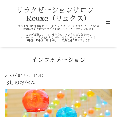
リラクゼーションサロン
Reuxe（リュクス）
宇部市島（西部体育館近く）のリラクゼーションサロン"リュクス"は
看護師免許を持つセラピストがすべて一人で担当いたします
カラダを整え、ココロをゆるめ、メンタルをしなやかに
3つのバランスを大切にしながら、あなたをサポートいたします
5年後、10年後、毎日がもっと笑顔で過ごせますように
インフォメーション
2023
07
25 14:43
/
/
8月のお休み