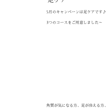
5月のキャンペーンは足ケアです♪
3つのコースをご用意しました～
・フットバス+角質ケア+足パック 3
・フットバス+角質ケア+足爪ケア
￥5,000
（税抜）
・フットバス+角質ケア+リフレク
ートメント 60分 ￥7,500
（税抜）
角質が気になる方、足が冷える方、足