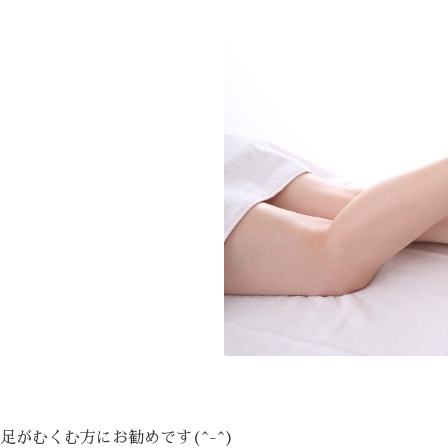
0分 ￥3,000
（税抜）
+足パック 50分
ソロジー+ひざ下オイルトリ
がむくむ方にお勧めです(^-^)