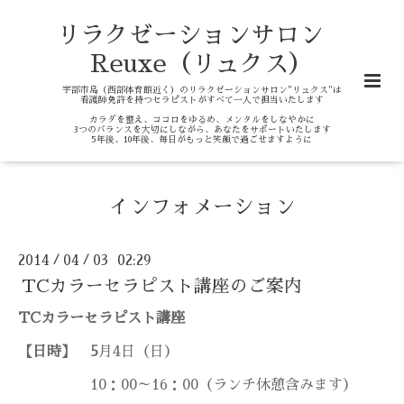
リラクゼーションサロン
Reuxe（リュクス）
宇部市島（西部体育館近く）のリラクゼーションサロン"リュクス"は
看護師免許を持つセラピストがすべて一人で担当いたします
カラダを整え、ココロをゆるめ、メンタルをしなやかに
3つのバランスを大切にしながら、あなたをサポートいたします
5年後、10年後、毎日がもっと笑顔で過ごせますように
インフォメーション
2014
04
03 02:29
/
/
TCカラーセラピスト講座のご案内
TCカラーセラピスト講座
【日時】 5
月4
日（日）
10：00～16：00（ランチ休憩含みます）