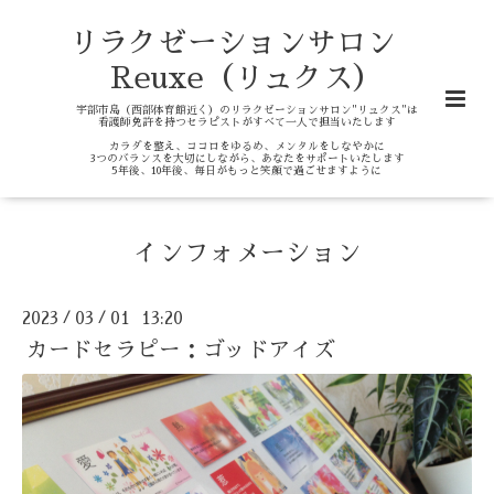
リラクゼーションサロン
Reuxe（リュクス）
宇部市島（西部体育館近く）のリラクゼーションサロン"リュクス"は
看護師免許を持つセラピストがすべて一人で担当いたします
カラダを整え、ココロをゆるめ、メンタルをしなやかに
3つのバランスを大切にしながら、あなたをサポートいたします
5年後、10年後、毎日がもっと笑顔で過ごせますように
インフォメーション
2023
03
01 13:20
/
/
カードセラピー：ゴッドアイズ