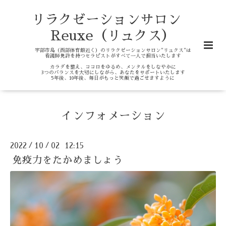
リラクゼーションサロン
Reuxe（リュクス）
宇部市島（西部体育館近く）のリラクゼーションサロン"リュクス"は
看護師免許を持つセラピストがすべて一人で担当いたします
カラダを整え、ココロをゆるめ、メンタルをしなやかに
3つのバランスを大切にしながら、あなたをサポートいたします
5年後、10年後、毎日がもっと笑顔で過ごせますように
インフォメーション
2022
10
02 12:15
/
/
免疫力をたかめましょう