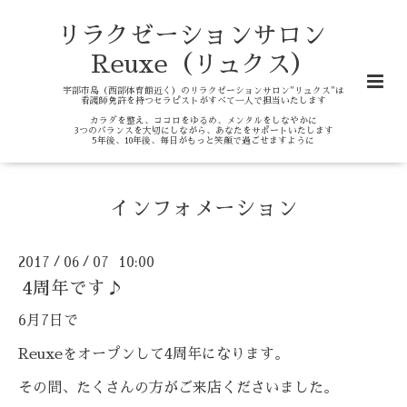
リラクゼーションサロン
Reuxe（リュクス）
宇部市島（西部体育館近く）のリラクゼーションサロン"リュクス"は
看護師免許を持つセラピストがすべて一人で担当いたします
カラダを整え、ココロをゆるめ、メンタルをしなやかに
3つのバランスを大切にしながら、あなたをサポートいたします
5年後、10年後、毎日がもっと笑顔で過ごせますように
インフォメーション
2017
06
07 10:00
/
/
4周年です♪
6月7日で
Reuxeをオープンして4周年になります。
その間、たくさんの方がご来店くださいました。