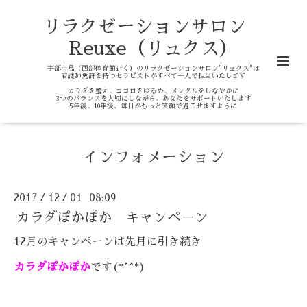
リラクゼーションサロン
Reuxe（リュクス）
宇部市島（西部体育館近く）のリラクゼーションサロン"リュクス"は
看護師免許を持つセラピストがすべて一人で担当いたします
カラダを整え、ココロをゆるめ、メンタルをしなやかに
3つのバランスを大切にしながら、あなたをサポートいたします
5年後、10年後、毎日がもっと笑顔で過ごせますように
インフォメーション
2017
12
01 08:09
/
/
カラダぽかぽか キャンペ－ン
12月のキャンペーンは
先月に引き続き
カラダぽかぽか
です(*^^*)