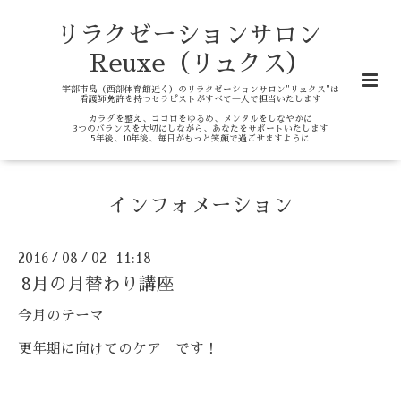
リラクゼーションサロン
Reuxe（リュクス）
宇部市島（西部体育館近く）のリラクゼーションサロン"リュクス"は
看護師免許を持つセラピストがすべて一人で担当いたします
カラダを整え、ココロをゆるめ、メンタルをしなやかに
3つのバランスを大切にしながら、あなたをサポートいたします
5年後、10年後、毎日がもっと笑顔で過ごせますように
インフォメーション
2016
08
02 11:18
/
/
8月の月替わり講座
今月のテーマ
更年期に向けてのケア です！