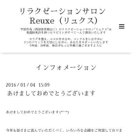
リラクゼーションサロン
Reuxe（リュクス）
宇部市島（西部体育館近く）のリラクゼーションサロン"リュクス"は
看護師免許を持つセラピストがすべて一人で担当いたします
カラダを整え、ココロをゆるめ、メンタルをしなやかに
3つのバランスを大切にしながら、あなたをサポートいたします
5年後、10年後、毎日がもっと笑顔で過ごせますように
インフォメーション
2016
01
04 15:09
/
/
あけましておめでとうございます
あけましておめでとうございます(*^^*)
今年も皆さまに喜んでいただくべく、いろいろな企画をご用意しておりま