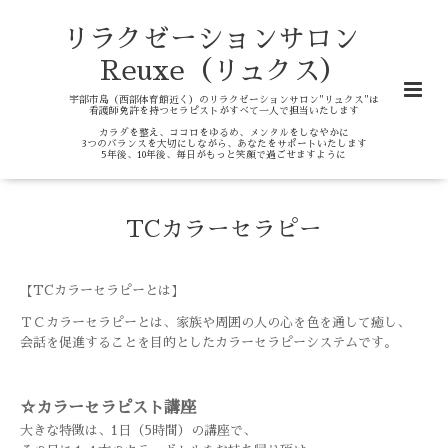
リラクゼーションサロン
Reuxe（リュクス）
宇部市島（西部体育館近く）のリラクゼーションサロン"リュクス"は
看護師免許を持つセラピストがすべて一人で担当いたします
カラダを整え、ココロをゆるめ、メンタルをしなやかに
3つのバランスを大切にしながら、あなたをサポートいたします
5年後、10年後、毎日がもっと笑顔で過ごせますように
TCカラーセラピー
【TCカラーセラピーとは】
ＴＣカラーセラピーとは、家族や周囲の人の心を色を通して癒し、
会話を促進することを目的としたカラーセラピーシステムです。
☆カラーセラピスト講座
大きな特徴は、1日（5時間）の講座で、